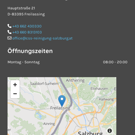
Hauptstraße 21
D-83395 Freilassing
+43 662 430330

+43 660 8313103

office@css-reinigung-salzburg.at

Öffnungszeiten
Montag - Sonntag
08:00 - 20:00