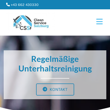
+43 662 430330

Regelmäßige
Unterhaltsreinigung
KONTAKT